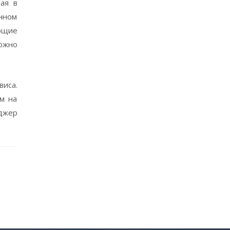
ая в
нном
ющие
ожно
виса.
ам на
джер