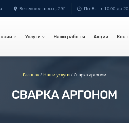
u
Венёвское шоссе, 29Г
Пн-Вс – с 10:00 до 20
пании
Услуги
Наши работы
Акции
Конт
Главная
/
Наши услуги
/
Сварка аргоном
СВАРКА АРГОНОМ