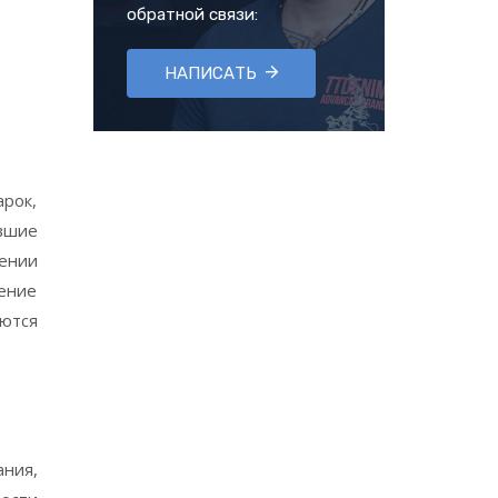
обратной связи:
НАПИСАТЬ
арок,
вшие
ении
ение
уются
ния,