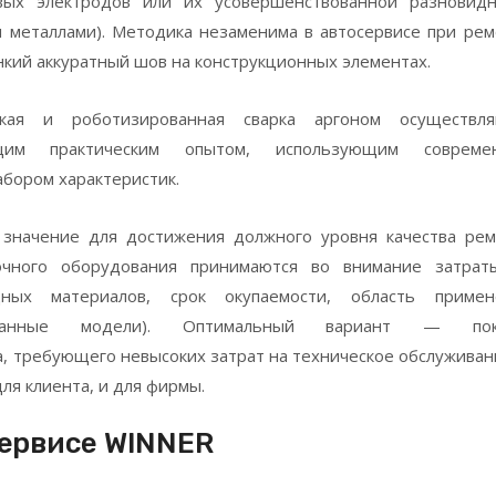
вых электродов или их усовершенствованной разновидн
 металлами). Методика незаменима в автосервисе при ре
нкий аккуратный шов на конструкционных элементах.
ская и роботизированная сварка аргоном осуществля
щим практическим опытом, использующим совреме
бором характеристик.
 значение для достижения должного уровня качества рем
очного оборудования принимаются во внимание затрат
дных материалов, срок окупаемости, область примен
рованные модели). Оптимальный вариант — пок
, требующего невысоких затрат на техническое обслуживан
ля клиента, и для фирмы.
сервисе WINNER