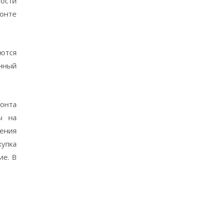
ости
монте
ются
нный
онта
ы на
ения
упка
ие. В