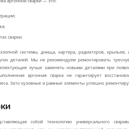
ва аргонной сварки — это:
ерации;
ка;
тах сварки.
лопной системы, днища, картера, радиаторов, крыльев, 
ругих деталей. Мы не рекомендуем ремонтировать тресну
мплектующие лучше заменять новыми деталями при появл
олненная аргонная сварка не гарантирует восстановл
леса. Зато кузовные и рамные элементы успешно ремонтир
рки
дставляющая собой технологию универсального сварива