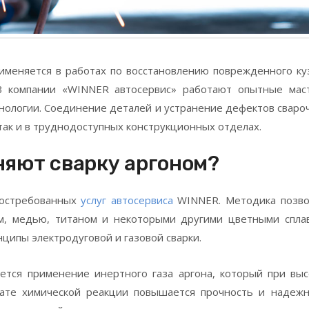
меняется в работах по восстановлению поврежденного ку
В компании «WINNER автосервис» работают опытные маст
ологии. Соединение деталей и устранение дефектов свар
 так и в труднодоступных конструкционных отделах.
няют сварку аргоном?
остребованных
услуг автосервиса
WINNER. Методика позво
, медью, титаном и некоторыми другими цветными сплав
ципы электродуговой и газовой сварки.
ется применение инертного газа аргона, который при вы
тате химической реакции повышается прочность и надежн