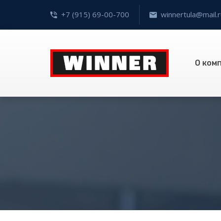
+7 (915) 69-00-700
winnertula@mail.r
О ком